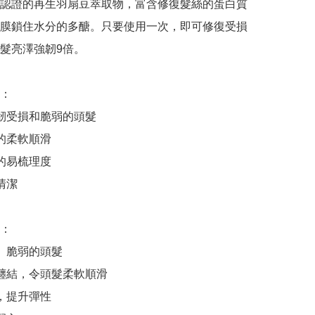
認證的再生羽扇豆萃取物，富含修復髮絲的蛋白質
膜鎖住水分的多醣。只要使用一次，即可修復受損
髮亮澤強韌9倍。

：

強韌受損和脆弱的頭髮

的柔軟順滑

的易梳理度

清潔

：

、脆弱的頭髮

開纏結，令頭髮柔軟順滑

，提升彈性
