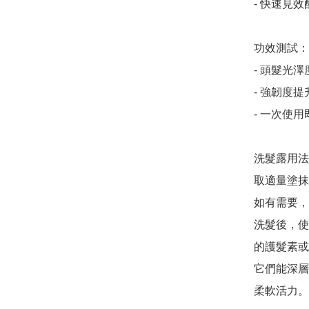
- 快速見效
功效測試：

- 頭髮光澤
- 強韌度提升
- 一次使
洗髮露用法
取適量塗抹
如有需要，
洗髮後，使
的護髮素或
它們能深層
柔軟活力。
