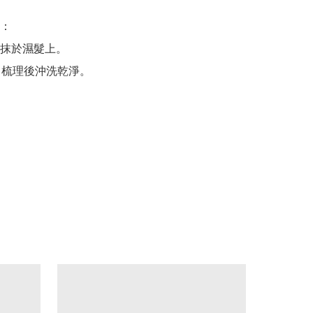
：

抹於濕髮上。

，梳理後沖洗乾淨。
