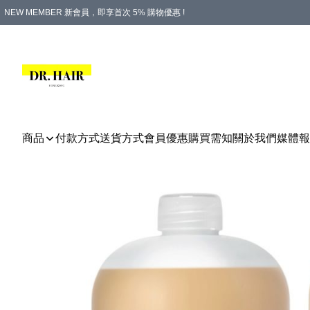
NEW MEMBER 新會員，即享首次 5% 購物優惠 !
PLATINUM 白金會員，尊享永久 8% 購物優惠 !
生日月份內購物，即送$20購物金！
香港及澳門地區，折實滿 $500，即可免運費！
購物滿 $500，即享免費禮品！
商品
付款方式
送貨方式
會員優惠
購買需知
關於我們
媒體報