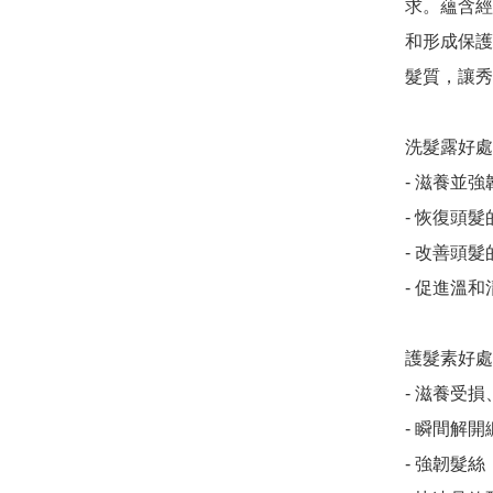
求。蘊含經
和形成保護
髮質，讓秀
洗髮露好處
- 滋養並
- 恢復頭髮
- 改善頭髮
- 促進溫和
護髮素好處
- 滋養受損
- 瞬間解
- 強韌髮絲