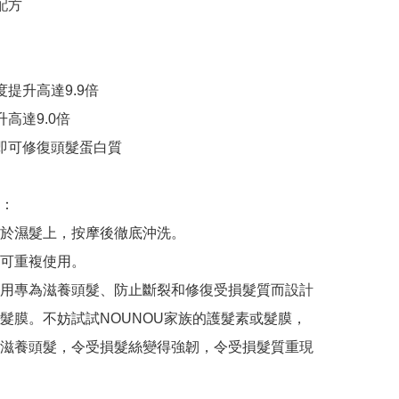
配方

度提升高達9.9倍

高達9.0倍

用即可修復頭髮蛋白質

：

於濕髮上，按摩後徹底沖洗。

可重複使用。

用專為滋養頭髮、防止斷裂和修復受損髮質而設計
髮膜。不妨試試NOUNOU家族的護髮素或髮膜，
滋養頭髮，令受損髮絲變得強韌，令受損髮質重現