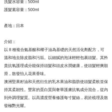
洗髮水容量：500ml

護髮素容量：500ml

產地：日本

介紹：

以 8 種複合氨基酸和椰子油為基礎的天然活化劑配方，可
溫和地去除皮脂和污垢。以細膩的泡沫輕輕包裹頭髮。其矜
貴抗氧護理成分能保持頭髮和頭皮水潤健康，使頭髮輕爽順
滑，散發怡人花果香味。

澳洲堅果籽油和天然衍生的乳木果油和脂肪使頭髮柔軟並保
持其柔韌性。豐富的蛋白質與奢華護膚抗氧成分混合，從內
到外調理髮質。以高濃度營養修護每寸髮絲，易於梳理及散
發極艷光耀。
