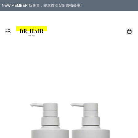
NEW MEMBER 新會員，即享首次 5% 購物優惠 !
PLATINUM 白金會員，尊享永久 8% 購物優惠 !
生日月份內購物，即送$20購物金！
香港及澳門地區，折實滿 $500，即可免運費！
購物滿 $500，即享免費禮品！