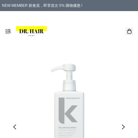
NEW MEMBER 新會員，即享首次 5% 購物優惠 !
PLATINUM 白金會員，尊享永久 8% 購物優惠 !
生日月份內購物，即送$20購物金！
香港及澳門地區，折實滿 $500，即可免運費！
購物滿 $500，即享免費禮品！