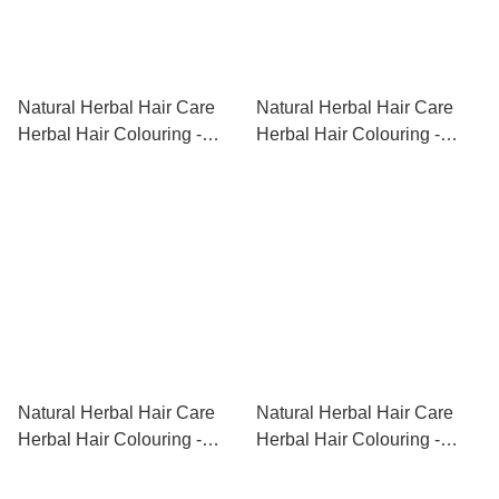
Natural Herbal Hair Care
Natural Herbal Hair Care
Herbal Hair Colouring -
Herbal Hair Colouring -
Black 中草藥染髮粉 - 黑色
Chestnut 中草藥染髮粉 - 栗
500g
子色 500g
Natural Herbal Hair Care
Natural Herbal Hair Care
Herbal Hair Colouring -
Herbal Hair Colouring -
Brown 中草藥染髮粉 - 啡色
Burgundy 中草藥染髮粉 - 酒
500g
紅色 500g