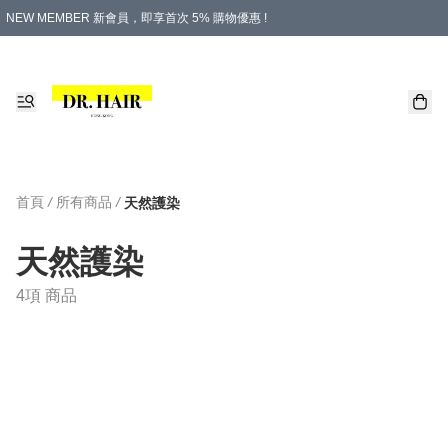
NEW MEMBER 新會員，即享首次 5% 購物優惠 !
PLATINUM 白金會員，尊享永久 8% 購物優惠 !
生日月份內購物，即送$20購物金！
香港及澳門地區，折實滿 $500，即可免運費！
購物滿 $500，即享免費禮品！
首頁
/
所有商品
/
天然護染
天然護染
4項 商品