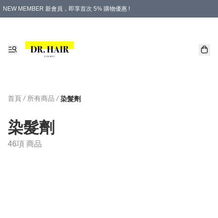
NEW MEMBER 新會員，即享首次 5% 購物優惠 !
PLATINUM 白金會員，尊享永久 8% 購物優惠 !
生日月份內購物，即送$20購物金！
香港及澳門地區，折實滿 $500，即可免運費！
購物滿 $500，即享免費禮品！
首頁
/
所有商品
/
染髮劑
染髮劑
46項 商品