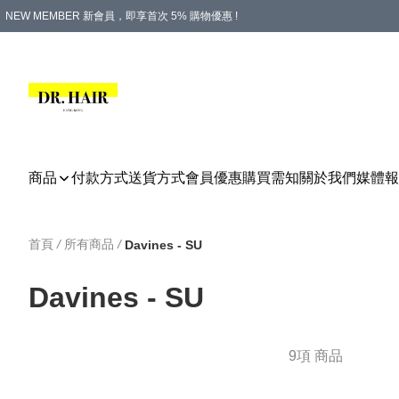
NEW MEMBER 新會員，即享首次 5% 購物優惠 !
PLATINUM 白金會員，尊享永久 8% 購物優惠 !
生日月份內購物，即送$20購物金！
香港及澳門地區，折實滿 $500，即可免運費！
購物滿 $500，即享免費禮品！
商品
付款方式
送貨方式
會員優惠
購買需知
關於我們
媒體報
首頁
/
所有商品
/
Davines - SU
Davines - SU
9項 商品