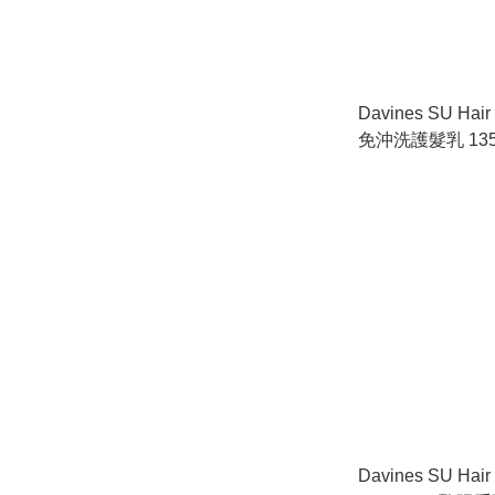
Davines SU Hai
免沖洗護髮乳 135
Davines SU Hair