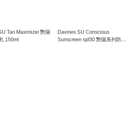
SU Tan Maximizer 艷陽
Davines SU Conscious
 150ml
Sunscreen spf30 艷陽系列防曬
乳SPF30 100ml