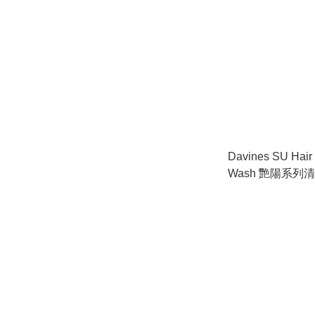
Davines SU Hair
Wash 艷陽系列
75ml