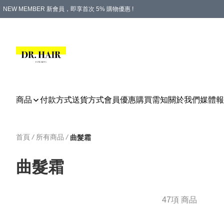
NEW MEMBER 新會員，即享首次 5% 購物優惠 !
PLATINUM 白金會員，尊享永久 8% 購物優惠 !
生日月份內購物，即送$20購物金！
香港及澳門地區，折實滿 $500，即可免運費！
購物滿 $500，即享免費禮品！
商品
付款方式
送貨方式
會員優惠
購買需知
關於我們
媒體報
首頁
/
所有商品
/
曲髮霜
曲髮霜
47項 商品