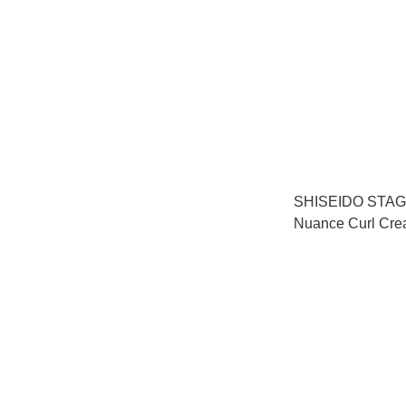
SHISEIDO STA
Nuance Curl 
曲髮乳霜 75g