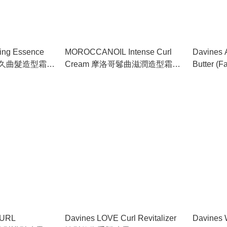
ling Essence
MOROCCANOIL Intense Curl
Davines 
持久曲髮造型霜
Cream 摩洛哥鬈曲滋潤造型霜
Butter (F
300ml
修護霜 23
CURL
Davines LOVE Curl Revitalizer
Davines 