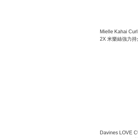
Mielle Kahai Cur
2X 米樂絲強力
160ml
Davines LOVE 