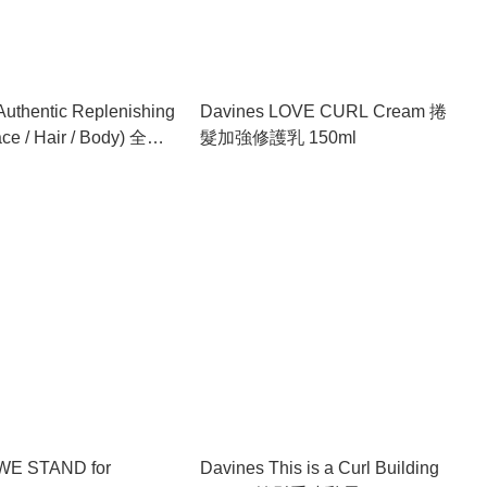
Authentic Replenishing
Davines LOVE CURL Cream 捲
ace / Hair / Body) 全能
髮加強修護乳 150ml
0ml
WE STAND for
Davines This is a Curl Building