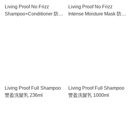
Living Proof No Frizz
Living Proof No Frizz
Shampoo+Conditioner 防毛
Intense Moisture Mask 防毛
躁洗護套裝 1000ml+1000ml
躁滋養髮膜 200ml
Living Proof Full Shampoo
Living Proof Full Shampoo
豐盈洗髮乳 236ml
豐盈洗髮乳 1000ml