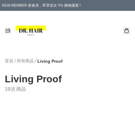
NEW MEMBER 新會員，即享首次 5% 購物優惠 !
PLATINUM 白金會員，尊享永久 8% 購物優惠 !
生日月份內購物，即送$20購物金！
香港及澳門地區，折實滿 $500，即可免運費！
購物滿 $500，即享免費禮品！
首頁
/
所有商品
/
Living Proof
Living Proof
19項 商品