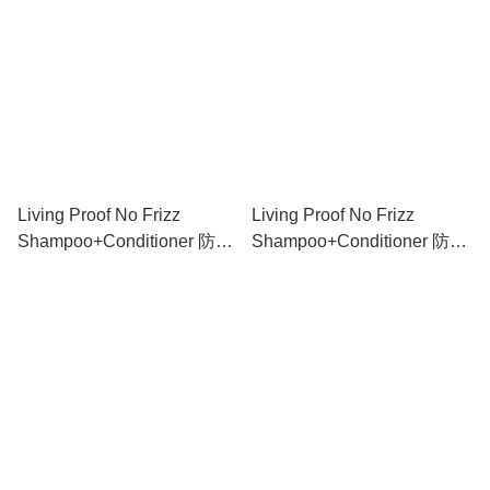
Living Proof No Frizz
Living Proof No Frizz
Shampoo+Conditioner 防毛
Shampoo+Conditioner 防毛
躁洗護套裝 60ml+60ml
躁洗護套裝 236ml+236ml