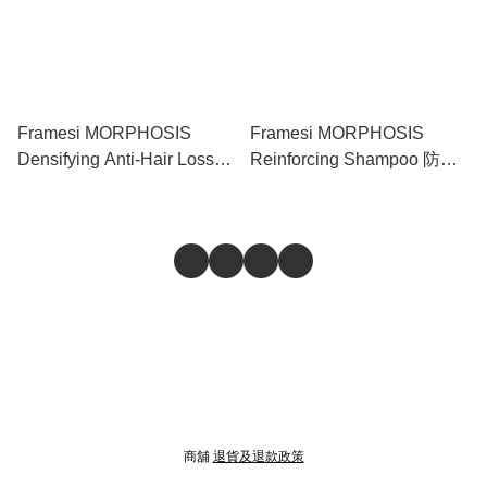
Framesi MORPHOSIS
Framesi MORPHOSIS
Densifying Anti-Hair Loss
Reinforcing Shampoo 防脱
Intensive Program 60 Days
洗髮水（適合油性頭皮）
防脱活髮60日療程套裝（適
250ml
合敏感頭皮）250ml +
24X7ml
商舖
退貨及退款政策