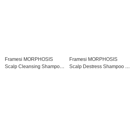
Framesi MORPHOSIS
Framesi MORPHOSIS
Scalp Cleansing Shampoo
Scalp Destress Shampoo 抗
頭皮深層洗髮水 1000ml
敏洗髮水 250ml