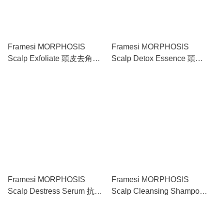
Framesi MORPHOSIS
Framesi MORPHOSIS
Scalp Exfoliate 頭皮去角質
Scalp Detox Essence 頭皮
霜 150ml
排毒精華 150ml
Framesi MORPHOSIS
Framesi MORPHOSIS
Scalp Destress Serum 抗敏
Scalp Cleansing Shampoo
精華液 100ml
頭皮深層洗髮水 250ml