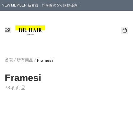
NEW MEMBER 新會員，即享首次 5% 購物優惠 !
PLATINUM 白金會員，尊享永久 8% 購物優惠 !
生日月份內購物，即送$20購物金！
香港及澳門地區，折實滿 $500，即可免運費！
購物滿 $500，即享免費禮品！
首頁
/
所有商品
/
Framesi
Framesi
73項 商品