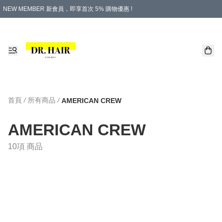
NEW MEMBER 新會員，即享首次 5% 購物優惠 !
PLATINUM 白金會員，尊享永久 8% 購物優惠 !
生日月份內購物，即送$20購物金！
香港及澳門地區，折實滿 $500，即可免運費！
購物滿 $500，即享免費禮品！
首頁
/
所有商品
/
AMERICAN CREW
AMERICAN CREW
10項 商品