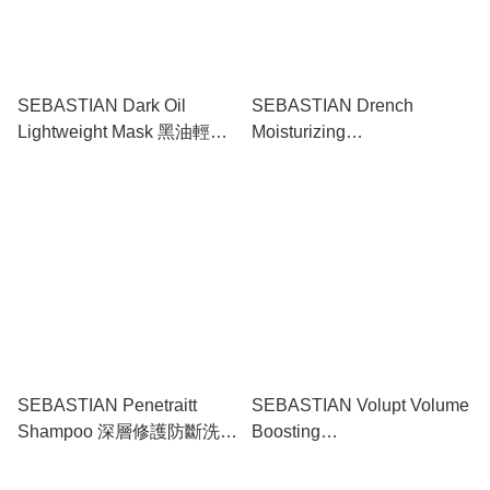
SEBASTIAN Dark Oil
SEBASTIAN Drench
Lightweight Mask 黑油輕型
Moisturizing
髮膜 150ml
Shampoo+Conditioner 柔順
保濕洗護套裝
1000ml+1000ml
SEBASTIAN Penetraitt
SEBASTIAN Volupt Volume
Shampoo 深層修護防斷洗髮
Boosting
水 1000ml
Shampoo+Conditioner 豐盈
飄逸洗護套裝