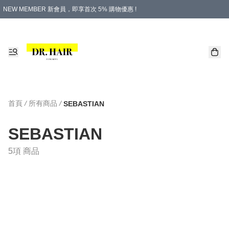
NEW MEMBER 新會員，即享首次 5% 購物優惠 !
PLATINUM 白金會員，尊享永久 8% 購物優惠 !
生日月份內購物，即送$20購物金！
香港及澳門地區，折實滿 $500，即可免運費！
購物滿 $500，即享免費禮品！
首頁
/
所有商品
/
SEBASTIAN
SEBASTIAN
5項 商品