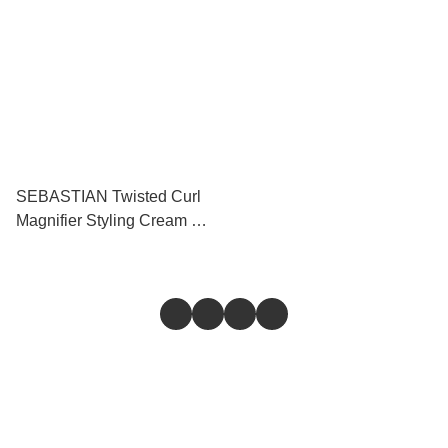
1000ml+1000ml
SEBASTIAN Twisted Curl
Magnifier Styling Cream 扭
曲捲髮霜 145ml