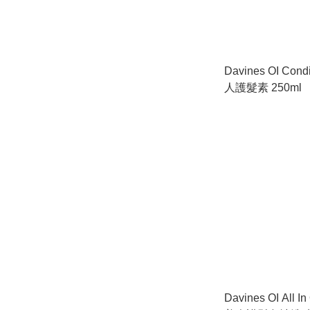
Davines OI Con
人護髮素 250ml
Davines OI All I