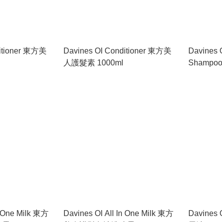
ditioner 東方美
Davines OI Conditioner 東方美
Davines 
人護髮素 1000ml
Shampoo
洗護套裝 2
n One Milk 東方
Davines OI All In One Milk 東方
Davine