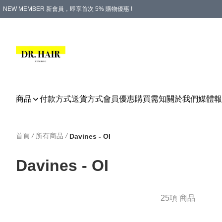
NEW MEMBER 新會員，即享首次 5% 購物優惠 !
PLATINUM 白金會員，尊享永久 8% 購物優惠 !
生日月份內購物，即送$20購物金！
香港及澳門地區，折實滿 $500，即可免運費！
購物滿 $500，即享免費禮品！
商品
付款方式
送貨方式
會員優惠
購買需知
關於我們
媒體報
首頁
/
所有商品
/
Davines - OI
Davines - OI
25項 商品