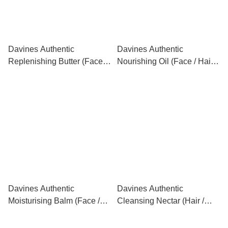
Davines Authentic
Davines Authentic
Replenishing Butter (Face /
Nourishing Oil (Face / Hair /
Hair / Body) 全能修護霜
Body) 全能滋養油 140ml
230ml
Davines Authentic
Davines Authentic
Moisturising Balm (Face /
Cleansing Nectar (Hair /
Hair / Body) 全能潤髮潔膚膏
Body) 全能清潔露 280ml
150ml