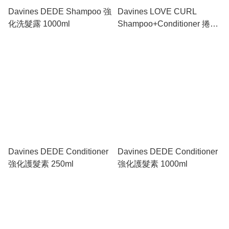
Davines DEDE Shampoo 強
Davines LOVE CURL
化洗髮露 1000ml
Shampoo+Conditioner 捲髮
洗護旅行套裝 75ml+75ml
Davines DEDE Conditioner
Davines DEDE Conditioner
強化護髮素 250ml
強化護髮素 1000ml