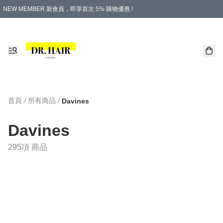
NEW MEMBER 新會員，即享首次 5% 購物優惠 !
PLATINUM 白金會員，尊享永久 8% 購物優惠 !
生日月份內購物，即送$20購物金！
香港及澳門地區，折實滿 $500，即可免運費！
購物滿 $500，即享免費禮品！
首頁
/
所有商品
/
Davines
Davines
295項 商品