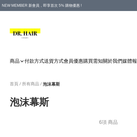
NEW MEMBER 新會員，即享首次 5% 購物優惠 !
PLATINUM 白金會員，尊享永久 8% 購物優惠 !
生日月份內購物，即送$20購物金！
香港及澳門地區，折實滿 $500，即可免運費！
購物滿 $500，即享免費禮品！
商品
付款方式
送貨方式
會員優惠
購買需知
關於我們
媒體報
首頁
/
所有商品
/
泡沫幕斯
泡沫幕斯
6項 商品