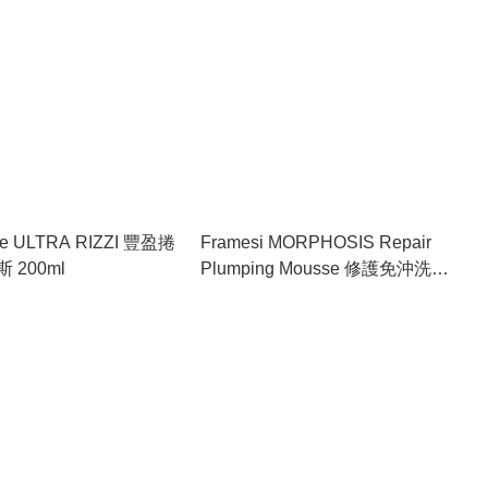
ine ULTRA RIZZI 豐盈捲
Framesi MORPHOSIS Repair
 200ml
Plumping Mousse 修護免沖洗泡
沫 150ml