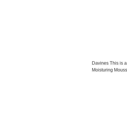
Davines This is a
Moisturing Mo
沫 250ml