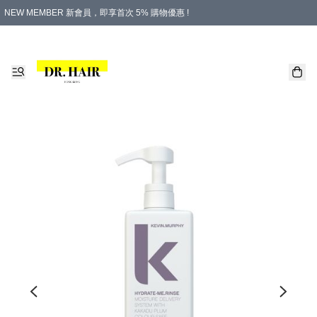
NEW MEMBER 新會員，即享首次 5% 購物優惠 !
PLATINUM 白金會員，尊享永久 8% 購物優惠 !
生日月份內購物，即送$20購物金！
香港及澳門地區，折實滿 $500，即可免運費！
購物滿 $500，即享免費禮品！