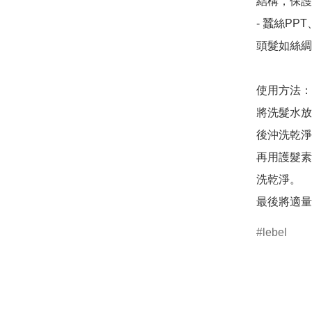
結構，保護
- 蠶絲P
頭髮如絲綢
使用方法：

將洗髮水放
後沖洗乾淨
再用護髮素
洗乾淨。

lebel