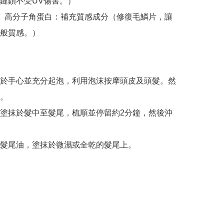
鏈鎖不受UV傷害。）

PT、高分子角蛋白：補充質感成分（修復毛鱗片，讓
般質感。）

於手心並充分起泡，利用泡沫按摩頭皮及頭髮。然
。

塗抹於髮中至髮尾，梳順並停留約2分鐘，然後沖