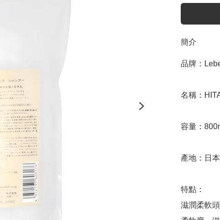
簡介
品牌：Lebel
名稱：HITA 
容量：800m
產地：日本

特點：

滋潤柔軟頭