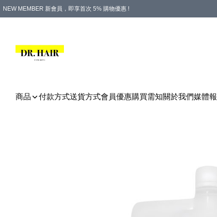
NEW MEMBER 新會員，即享首次 5% 購物優惠 !
PLATINUM 白金會員，尊享永久 8% 購物優惠 !
生日月份內購物，即送$20購物金！
香港及澳門地區，折實滿 $500，即可免運費！
購物滿 $500，即享免費禮品！
商品
付款方式
送貨方式
會員優惠
購買需知
關於我們
媒體報