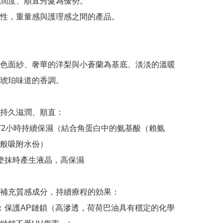
潤度、順直秀髮為優勢。

性，重量感與護理感之間的產品。

色面紗、奢華的洋梨與小蒼蘭為基底、淡淡的溫暖
琥珀味道的香調。

持久滋潤、順直：

：72小時持續保濕（結合角蛋白中的氨基酸（賴氨
般吸附水份）

：塗抹時產生液晶，高保濕

補充質感成分，持續療程的効果：

油：保護AP鏈鎖（高滲透，荷荷巴油具有穩定的化學