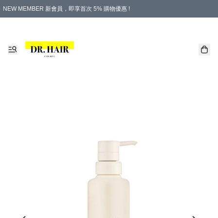
NEW MEMBER 新會員，即享首次 5% 購物優惠 !
PLATINUM 白金會員，尊享永久 8% 購物優惠 !
生日月份內購物，即送$20購物金！
香港及澳門地區，折實滿 $500，即可免運費！
購物滿 $500，即享免費禮品！