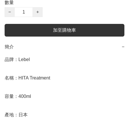
數量
−
+
加至購物車
簡介
−
品牌：Lebel

名稱：HITA Treatment 

容量：400ml

產地：日本
