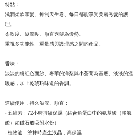
特點：

滋潤柔軟頭髮、抑制天生卷、每日都能享受美麗秀髮的護
理。

柔軟度、滋潤度、順直秀髮為優勢。

重視多功能性，重量感與護理感之間的產品。

香味：

淡淡的粉紅色面紗、奢華的洋梨與小蒼蘭為基底、淡淡的溫
暖感，加上乾琥珀味道的香調。

連續使用，持久滋潤、順直：

- 五維素：72小時持續保濕（結合角蛋白中的氨基酸（賴氨
酸）如磁石般吸附水份）

- 植物油：塗抹時產生液晶，高保濕
