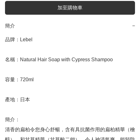
加至購物車
簡介
−
品牌：Lebel

名稱：Natural Hair Soap with Cypress Shampoo

容量：720ml

產地：日本

簡介：

清香的扁柏令您身心舒暢，含有具抗菌作用的扁柏精華（檜
醇），和甘草精華（甘草酸二鉀），令人神清氣爽，能預防