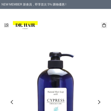
NEW MEMBER 新會員，即享首次 5% 購物優惠 !
PLATINUM 白金會員，尊享永久 8% 購物優惠 !
生日月份內購物，即送$20購物金！
香港及澳門地區，折實滿 $500，即可免運費！
購物滿 $500，即享免費禮品！