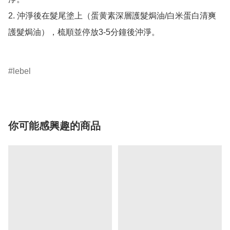
2. 沖淨後在髮尾塗上（蛋黄素深層護髮焗油/白米蛋白清爽
護髮焗油），梳順並停放3-5分鐘後沖淨。

lebel
你可能感興趣的商品