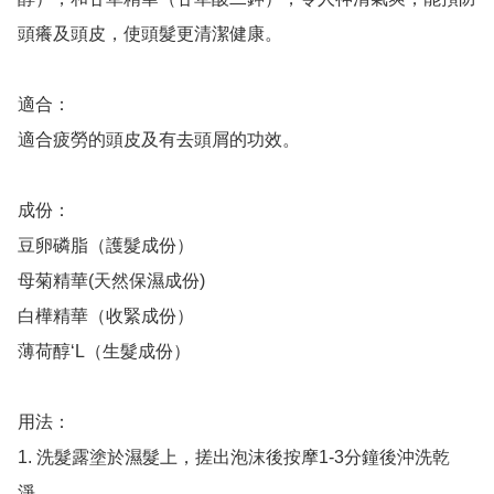
頭癢及頭皮，使頭髮更清潔健康。

適合：

適合疲勞的頭皮及有去頭屑的功效。

成份：

豆卵磷脂（護髮成份）

母菊精華(天然保濕成份)

白樺精華（收緊成份）

薄荷醇‘L（生髮成份）

用法：

1. 洗髮露塗於濕髮上，搓出泡沫後按摩1-3分鐘後沖洗乾
淨。
