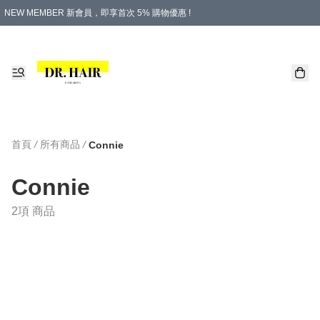
NEW MEMBER 新會員，即享首次 5% 購物優惠 !
PLATINUM 白金會員，尊享永久 8% 購物優惠 !
生日月份內購物，即送$20購物金！
香港及澳門地區，折實滿 $500，即可免運費！
購物滿 $500，即享免費禮品！
首頁
/
所有商品
/
Connie
Connie
2項 商品