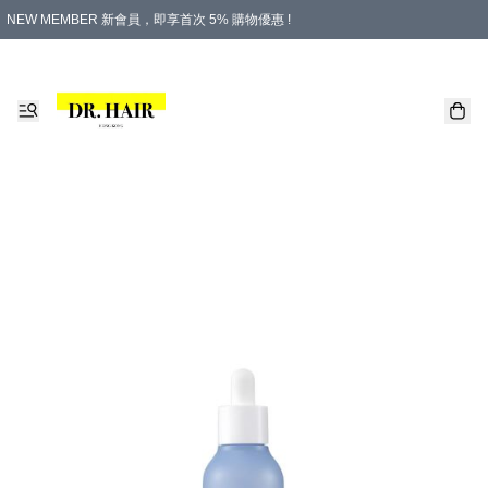
NEW MEMBER 新會員，即享首次 5% 購物優惠 !
PLATINUM 白金會員，尊享永久 8% 購物優惠 !
生日月份內購物，即送$20購物金！
香港及澳門地區，折實滿 $500，即可免運費！
購物滿 $500，即享免費禮品！