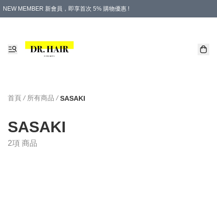
NEW MEMBER 新會員，即享首次 5% 購物優惠 !
PLATINUM 白金會員，尊享永久 8% 購物優惠 !
生日月份內購物，即送$20購物金！
香港及澳門地區，折實滿 $500，即可免運費！
購物滿 $500，即享免費禮品！
首頁
/
所有商品
/
SASAKI
SASAKI
2項 商品