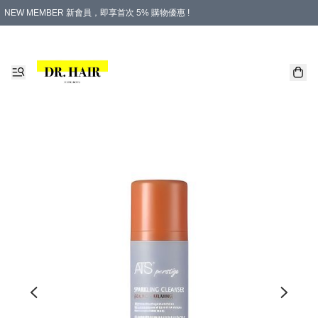
NEW MEMBER 新會員，即享首次 5% 購物優惠 !
PLATINUM 白金會員，尊享永久 8% 購物優惠 !
生日月份內購物，即送$20購物金！
香港及澳門地區，折實滿 $500，即可免運費！
購物滿 $500，即享免費禮品！