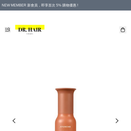
NEW MEMBER 新會員，即享首次 5% 購物優惠 !
PLATINUM 白金會員，尊享永久 8% 購物優惠 !
生日月份內購物，即送$20購物金！
香港及澳門地區，折實滿 $500，即可免運費！
購物滿 $500，即享免費禮品！