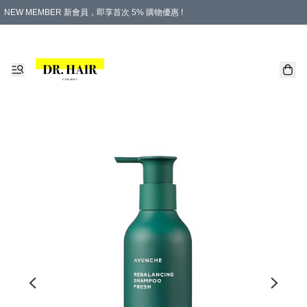
NEW MEMBER 新會員，即享首次 5% 購物優惠 !
PLATINUM 白金會員，尊享永久 8% 購物優惠 !
生日月份內購物，即送$20購物金！
香港及澳門地區，折實滿 $500，即可免運費！
購物滿 $500，即享免費禮品！