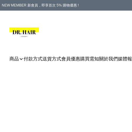
NEW MEMBER 新會員，即享首次 5% 購物優惠 !
PLATINUM 白金會員，尊享永久 8% 購物優惠 !
生日月份內購物，即送$20購物金！
香港及澳門地區，折實滿 $500，即可免運費！
購物滿 $500，即享免費禮品！
商品
付款方式
送貨方式
會員優惠
購買需知
關於我們
媒體報