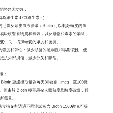
對頭髮的強大功效：

（又稱為維生素B7或維生素H）

健康的毛囊及頭皮血液循環：Biotin 可以刺激頭皮的血
易吸收營養物質和氧氣，以及廢物和毒素的消除，
髮生長，增加頭髮的厚度和密度。

加髮絲的強度和彈性：減少頭髮的脆弱性和易斷裂性，使
抵抗外部損傷，減少分叉和斷裂。

知識：

Biotin 建議攝取量為每天30微克（mcg）至100微
。但由於 Biotin 極容易被人體熱度及酸度破壞，難
所需量。

ic 膳食補充劑透過不同測試富含 Biotin 1500微克可提