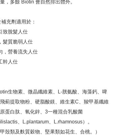
，多餘 Biotin 會自然排出體外。

 膳食補充劑適用於：

引致脫髮人仕

，髮質脆弱人仕

均勻，營養流失人仕

工幹人仕

iotin生物素、微晶纖維素、L-胱氨酸、海藻鈣、啤
飛薊提取物粉、硬脂酸鎂、維生素C、羧甲基纖維
原蛋白肽、氧化鋅、3一種混合乳酸菌 
ilislactis、L.plantarum、L.rhamnosus）。

甲殼類及麩質穀物、堅果類如花生、合桃。）
