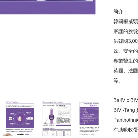
簡介：

韓國權威頭
嚴謹的脫髮
供韓國3,
效、安全的
專業醫生的
英國、法國
等。

BallVic Bi
BiVi-Ta
Pantho
有助吸收蛋