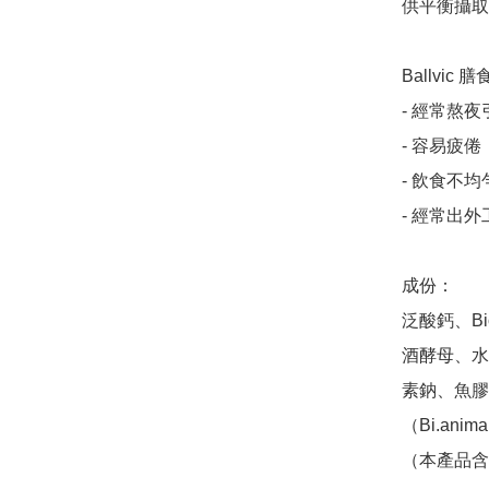
供平衡攝取量
Ballvic
- 經常熬夜
- 容易疲倦
- 飲食不
- 經常出外
成份：

泛酸鈣、B
酒酵母、水
素鈉、魚膠
（Bi.anima
（本產品含