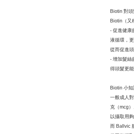
Biotin 
Biotin
- ﻿﻿促進
液循環，更
從而促進頭
- ﻿﻿增
得頭髮更能
Biotin 小
一般成人對 
克（mcg）
以攝取用夠
而 Ballv