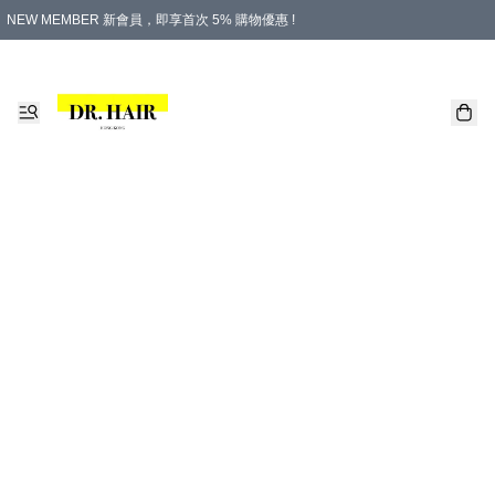
NEW MEMBER 新會員，即享首次 5% 購物優惠 !
PLATINUM 白金會員，尊享永久 8% 購物優惠 !
生日月份內購物，即送$20購物金！
香港及澳門地區，折實滿 $500，即可免運費！
購物滿 $500，即享免費禮品！