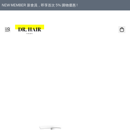
NEW MEMBER 新會員，即享首次 5% 購物優惠 !
PLATINUM 白金會員，尊享永久 8% 購物優惠 !
生日月份內購物，即送$20購物金！
香港及澳門地區，折實滿 $500，即可免運費！
購物滿 $500，即享免費禮品！