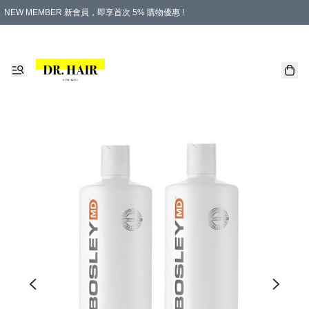
NEW MEMBER 新會員，即享首次 5% 購物優惠 !
PLATINUM 白金會員，尊享永久 8% 購物優惠 !
生日月份內購物，即送$20購物金！
香港及澳門地區，折實滿 $500，即可免運費！
購物滿 $500，即享免費禮品！