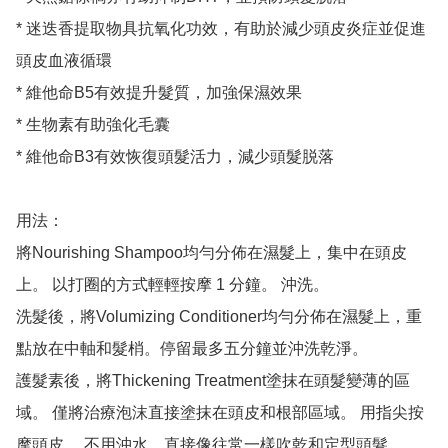
* 迷迭香提取物具抗氧化功效，有助於減少頭皮炎症並促進
頭皮血液循環

* 維他命B5有效提升髮質，加強保濕效果

* 生物素有助強化毛囊

* 維他命B3有效恢復頭髮活力，減少頭髮脱落

用法：

將Nourishing Shampoo均勻分佈在濕髮上，集中在頭皮
上。 以打圈的方式輕輕按摩 1 分鐘。 沖洗。 

洗髮後，將Volumizing Conditioner均勻分佈在濕髮上，重
點放在中軸和髮梢。停留最多五分鐘並沖洗乾淨。

護髮素後，將Thickening Treatment塗抹在頭髮變薄的區
域。 僅將治療泡沫直接塗抹在頭皮和根部區域。 用指尖按
摩頭皮。 不用沖水，直接像往常一樣吹乾和定型頭髮。
