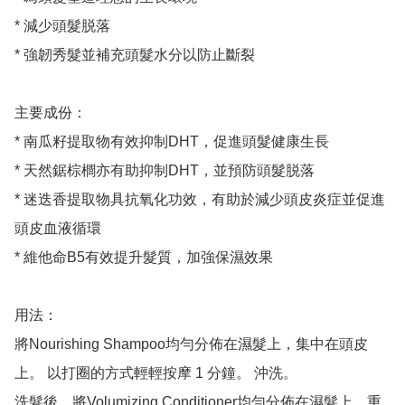
* 減少頭髮脱落

* 強韌秀髮並補充頭髮水分以防止斷裂

主要成份：

* 南瓜籽提取物有效抑制DHT，促進頭髮健康生長

* 天然鋸棕櫚亦有助抑制DHT，並預防頭髮脱落

* 迷迭香提取物具抗氧化功效，有助於減少頭皮炎症並促進
頭皮血液循環

* 維他命B5有效提升髮質，加強保濕效果

用法：

將Nourishing Shampoo均勻分佈在濕髮上，集中在頭皮
上。 以打圈的方式輕輕按摩 1 分鐘。 沖洗。 

洗髮後，將Volumizing Conditioner均勻分佈在濕髮上，重