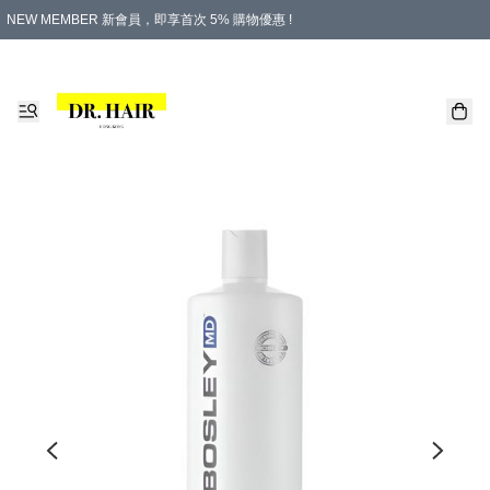
NEW MEMBER 新會員，即享首次 5% 購物優惠 !
PLATINUM 白金會員，尊享永久 8% 購物優惠 !
生日月份內購物，即送$20購物金！
香港及澳門地區，折實滿 $500，即可免運費！
購物滿 $500，即享免費禮品！