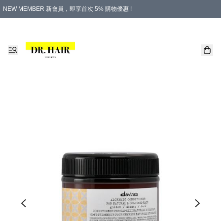
NEW MEMBER 新會員，即享首次 5% 購物優惠 !
PLATINUM 白金會員，尊享永久 8% 購物優惠 !
生日月份內購物，即送$20購物金！
香港及澳門地區，折實滿 $500，即可免運費！
購物滿 $500，即享免費禮品！