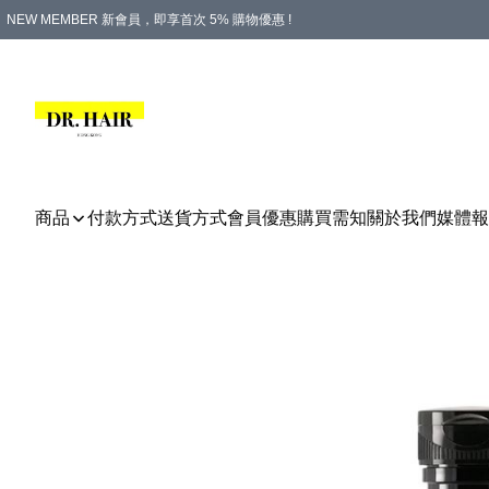
NEW MEMBER 新會員，即享首次 5% 購物優惠 !
PLATINUM 白金會員，尊享永久 8% 購物優惠 !
生日月份內購物，即送$20購物金！
香港及澳門地區，折實滿 $500，即可免運費！
購物滿 $500，即享免費禮品！
商品
付款方式
送貨方式
會員優惠
購買需知
關於我們
媒體報