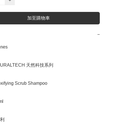
+
加至購物車
−
es

URALTECH 天然科技系列

fying Scrub Shampoo

l

利
