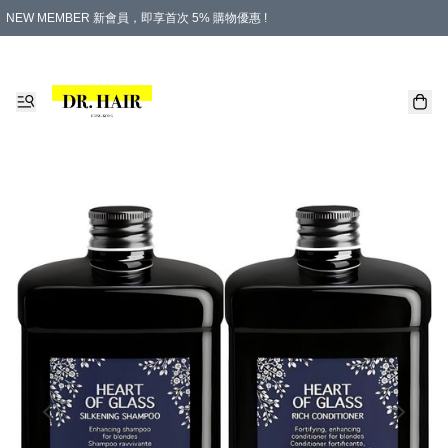
NEW MEMBER 新會員，即享首次 5% 購物優惠 !
PLATINUM 白金會員，尊享永久 8% 購物優惠 !
生日月份內購物，即送$20購物金！
香港及澳門地區，折實滿 $500，即可免運費！
購物滿 $500，即享免費禮品！