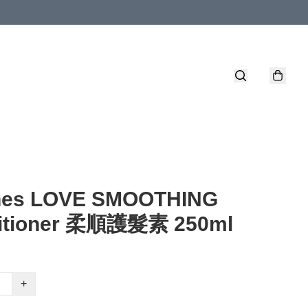
nes LOVE SMOOTHING
itioner 柔順護髮素 250ml
+