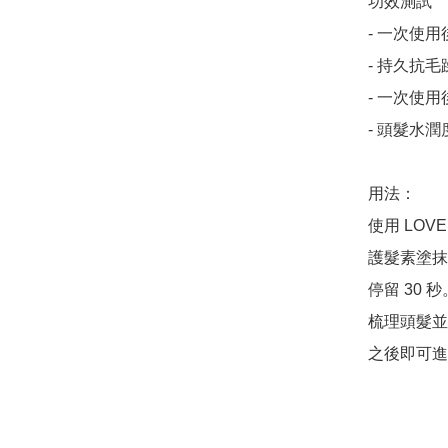
功效測試

- 一次使用
- 持久抗毛
- 一次使用
- 頭髮水潤
用法：

使用 LOV
護髮素塗抹
停留 30 秒。
梳理頭髮並
之後即可進