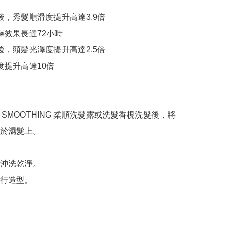
後，秀髮順滑度提升高達3.9倍

躁效果長達72小時

後，頭髮光澤度提升高達2.5倍

度提升高達10倍

E SMOOTHING 柔順洗髮露或洗髮香梘洗髮後，將
於濕髮上。



沖洗乾淨。

行造型。
