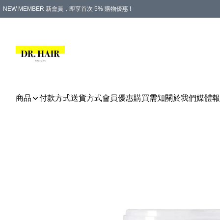
NEW MEMBER 新會員，即享首次 5% 購物優惠 !
PLATINUM 白金會員，尊享永久 8% 購物優惠 !
生日月份內購物，即送$20購物金！
香港及澳門地區，折實滿 $500，即可免運費！
購物滿 $500，即享免費禮品！
商品
付款方式
送貨方式
會員優惠
購買需知
關於我們
媒體報