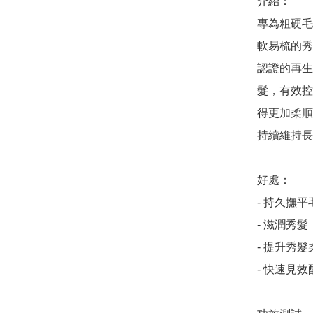
介紹：

專為粗硬毛
軟易梳的秀
認證的再生
髮，有效控
得更加柔順
持續維持長
好處：

- 持久撫平
- 滋潤秀髮

- 提升秀
- 快速見效