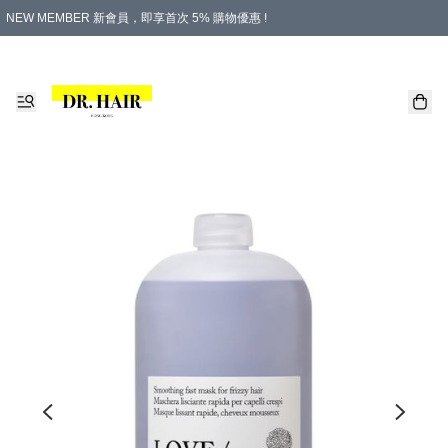
NEW MEMBER 新會員，即享首次 5% 購物優惠 !
PLATINUM 白金會員，尊享永久 8% 購物優惠 !
生日月份內購物，即送$20購物金！
香港及澳門地區，折實滿 $500，即可免運費！
購物滿 $500，即享免費禮品！