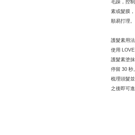
毛躁，控制飛
素或髮膜，
順易打理。

護髮素用法
使用 LOV
護髮素塗抹
停留 30 秒。
梳理頭髮並
之後即可進