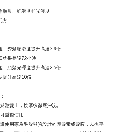
髮柔順度、絲滑度和光澤度

配方

後，秀髮順滑度提升高達3.9倍

躁效果長達72小時

後，頭髮光澤度提升高達2.5倍

度提升高達10倍

：

於濕髮上，按摩後徹底沖洗。

可重複使用。

議使用專為毛躁髮質設計的護髮素或髮膜，以撫平