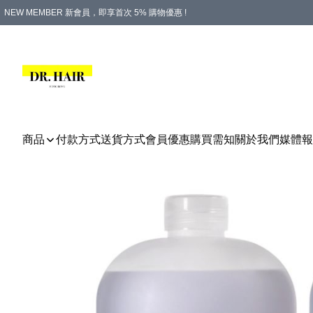
NEW MEMBER 新會員，即享首次 5% 購物優惠 !
PLATINUM 白金會員，尊享永久 8% 購物優惠 !
生日月份內購物，即送$20購物金！
香港及澳門地區，折實滿 $500，即可免運費！
購物滿 $500，即享免費禮品！
商品
付款方式
送貨方式
會員優惠
購買需知
關於我們
媒體報