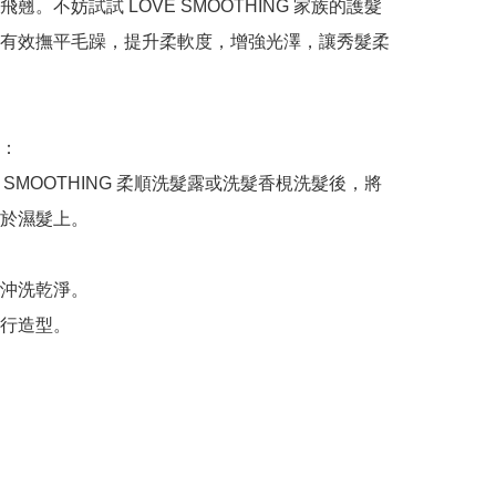
翹。不妨試試 LOVE SMOOTHING 家族的護髮
有效撫平毛躁，提升柔軟度，增強光澤，讓秀髮柔
：

E SMOOTHING 柔順洗髮露或洗髮香梘洗髮後，將
於濕髮上。



沖洗乾淨。

行造型。
