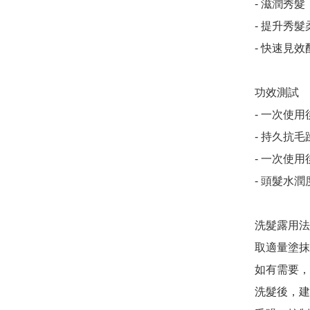
- 滋潤秀髮

- 提升秀
- 快速見效
功效測試

- 一次使用
- 持久抗毛
- 一次使用
- 頭髮水潤
洗髮露用法
取適量塗抹
如有需要，
洗髮後，建