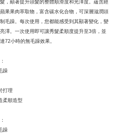
髮，顯著提升頭髮的整體順滑度和光澤度。蘊含經
蘋果果肉萃取物，富含碳水化合物，可深層滋潤頭
制毛躁。每次使用，您都能感受到其顯著變化，變
亮澤。一次使用即可讓秀髮柔順度提升至3倍，並
達72小時的無毛躁效果。

：

毛躁

於打理

造柔順造型

：

毛躁
