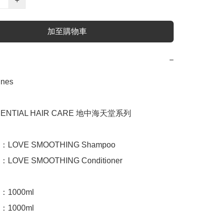
+
加至購物車
−
es

NTIAL HAIR CARE 地中海天堂系列

OVE SMOOTHING Shampoo

VE SMOOTHING Conditioner

1000ml

1000ml
