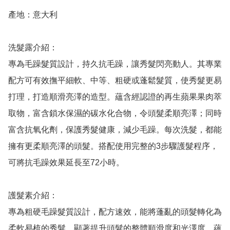
產地：意大利

洗髮露介紹：

專為毛躁髮質設計，持久抗毛躁，讓秀髮閃亮動人。其專業
配方可有效撫平細軟、中等、粗硬或蓬鬆髮質，使秀髮更易
打理，打造順滑亮澤的造型。蘊含經認證的再生蘋果果肉萃
取物，富含鎖水保濕的碳水化合物，令頭髮柔順亮澤；同時
富含抗氧化劑，保護秀髮健康，減少毛躁。每次洗髮，都能
擁有更柔順亮澤的頭髮。搭配使用完整的3步驟護髮程序，
可將抗毛躁效果延長至72小時。

護髮素介紹：

專為粗硬毛躁髮質設計，配方速效，能將蓬亂的頭髮轉化為
柔軟易梳的秀髮，顯著提升頭髮的整體順滑度和光澤度。蘊