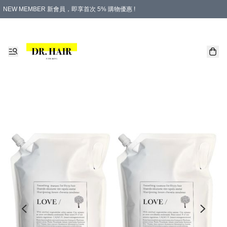
NEW MEMBER 新會員，即享首次 5% 購物優惠 !
PLATINUM 白金會員，尊享永久 8% 購物優惠 !
生日月份內購物，即送$20購物金！
香港及澳門地區，折實滿 $500，即可免運費！
購物滿 $500，即享免費禮品！