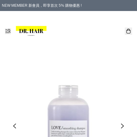
NEW MEMBER 新會員，即享首次 5% 購物優惠 !
PLATINUM 白金會員，尊享永久 8% 購物優惠 !
生日月份內購物，即送$20購物金！
香港及澳門地區，折實滿 $500，即可免運費！
購物滿 $500，即享免費禮品！