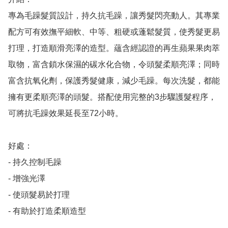
專為毛躁髮質設計，持久抗毛躁，讓秀髮閃亮動人。其專業
配方可有效撫平細軟、中等、粗硬或蓬鬆髮質，使秀髮更易
打理，打造順滑亮澤的造型。蘊含經認證的再生蘋果果肉萃
取物，富含鎖水保濕的碳水化合物，令頭髮柔順亮澤；同時
富含抗氧化劑，保護秀髮健康，減少毛躁。每次洗髮，都能
擁有更柔順亮澤的頭髮。搭配使用完整的3步驟護髮程序，
可將抗毛躁效果延長至72小時。

好處：

- 持久控制毛躁

- 增強光澤

- 使頭髮易於打理

- 有助於打造柔順造型
