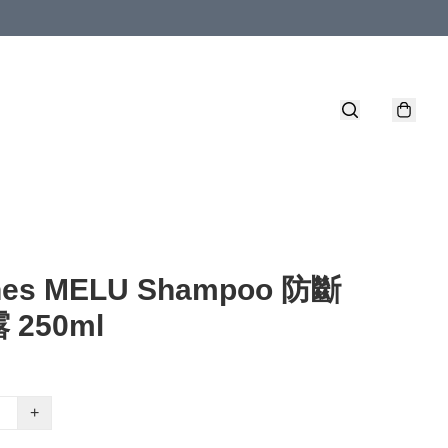
nes MELU Shampoo 防斷
 250ml
+