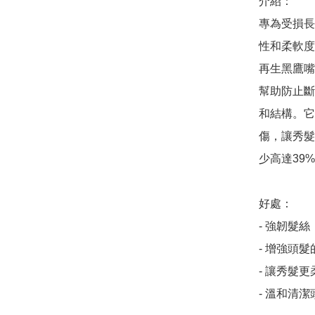
介紹：

專為受損長
性和柔軟度
再生黑鷹嘴
幫助防止斷
和結構。它
傷，讓秀髮
少高達39
好處：

- 強韌髮絲
- 增強頭髮
- 讓秀髮
- 溫和清潔