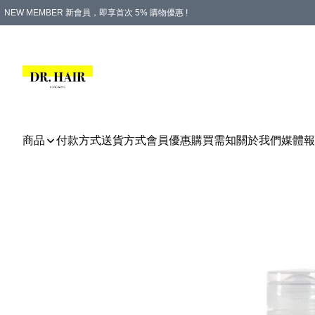
NEW MEMBER 新會員，即享首次 5% 購物優惠 !
PLATINUM 白金會員，尊享永久 8% 購物優惠 !
生日月份內購物，即送$20購物金！
香港及澳門地區，折實滿 $500，即可免運費！
購物滿 $500，即享免費禮品！
商品
付款方式
送貨方式
會員優惠
購買需知
關於我們
媒體報