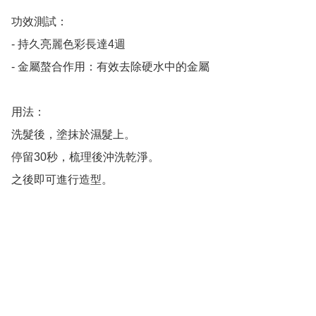
功效測試：

- 持久亮麗色彩長達4週

- 金屬螯合作用：有效去除硬水中的金屬

用法：

洗髮後，塗抹於濕髮上。

停留30秒，梳理後沖洗乾淨。

之後即可進行造型。
