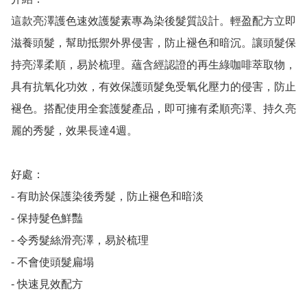
這款亮澤護色速效護髮素專為染後髮質設計。輕盈配方立即
滋養頭髮，幫助抵禦外界侵害，防止褪色和暗沉。讓頭髮保
持亮澤柔順，易於梳理。蘊含經認證的再生綠咖啡萃取物，
具有抗氧化功效，有效保護頭髮免受氧化壓力的侵害，防止
褪色。搭配使用全套護髮產品，即可擁有柔順亮澤、持久亮
麗的秀髮，效果長達4週。

好處：

- 有助於保護染後秀髮，防止褪色和暗淡

- 保持髮色鮮豔

- 令秀髮絲滑亮澤，易於梳理

- 不會使頭髮扁塌

- 快速見效配方
