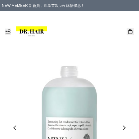
NEW MEMBER 新會員，即享首次 5% 購物優惠 !
PLATINUM 白金會員，尊享永久 8% 購物優惠 !
生日月份內購物，即送$20購物金！
香港及澳門地區，折實滿 $500，即可免運費！
購物滿 $500，即享免費禮品！