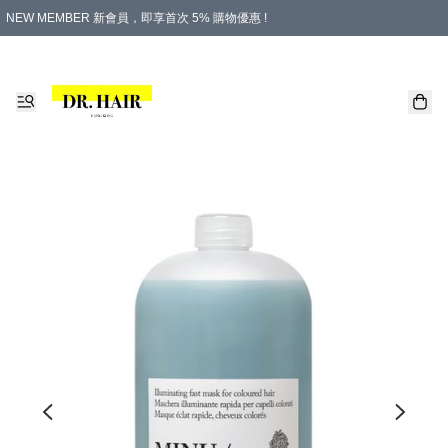
NEW MEMBER 新會員，即享首次 5% 購物優惠 !
PLATINUM 白金會員，尊享永久 8% 購物優惠 !
生日月份內購物，即送$20購物金！
香港及澳門地區，折實滿 $500，即可免運費！
購物滿 $500，即享免費禮品！