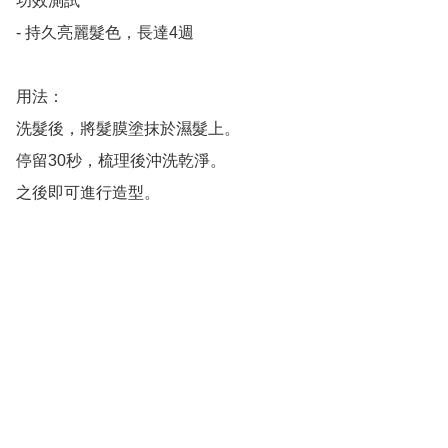
功效測試

- 持久亮麗髮色，長達4週

用法：

洗髮後，將髮膜塗抹於濕髮上。

停留30秒，梳理後沖洗乾淨。

之後即可進行造型。
