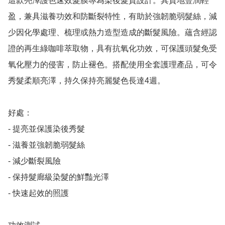
這款亮澤護色速效髮膜專為染後髮質設計。其質地豐潤輕
盈，兼具滋養功效和防斷裂特性，有助於強韌脆弱髮絲，減
少因化學處理、梳理或熱力造型造成的斷髮風險。蘊含經認
證的再生綠咖啡萃取物，具有抗氧化功效，可保護頭髮免受
氧化壓力的侵害，防止褪色。搭配使用全套護理產品，可令
秀髮柔順亮澤，持久保持亮麗髮色長達4週。

好處：

- 提亮並保護染後秀髮

- 滋養並強韌脆弱髮絲

- 減少斷裂風險

- 保持髮廊級染髮的鮮豔光澤

- 快速起效的照護
