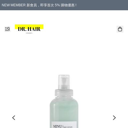
NEW MEMBER 新會員，即享首次 5% 購物優惠 !
PLATINUM 白金會員，尊享永久 8% 購物優惠 !
生日月份內購物，即送$20購物金！
香港及澳門地區，折實滿 $500，即可免運費！
購物滿 $500，即享免費禮品！