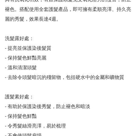
褪色。搭配使用全套護髮產品，即可擁有柔順亮澤、持久亮
麗的秀髮，效果長達4週。

洗髮露好處：

- 提亮並保護染後髮質

- 保持髮色鮮豔亮麗

- 溫和清潔頭髮

- 去除令頭髮暗沉的殘留物，包括硬水中的金屬和礦物質

護髮素好處：

- 有助於保護染後秀髮，防止褪色和暗淡

- 保持髮色鮮豔

- 令秀髮絲滑亮澤，易於梳理

- 不會使頭髮扁塌
