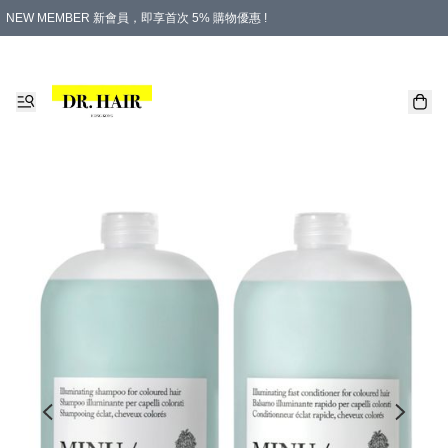
NEW MEMBER 新會員，即享首次 5% 購物優惠 !
PLATINUM 白金會員，尊享永久 8% 購物優惠 !
生日月份內購物，即送$20購物金！
香港及澳門地區，折實滿 $500，即可免運費！
購物滿 $500，即享免費禮品！