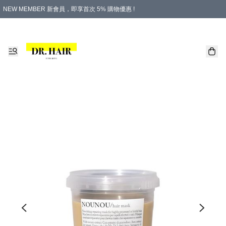
NEW MEMBER 新會員，即享首次 5% 購物優惠 !
PLATINUM 白金會員，尊享永久 8% 購物優惠 !
生日月份內購物，即送$20購物金！
香港及澳門地區，折實滿 $500，即可免運費！
購物滿 $500，即享免費禮品！