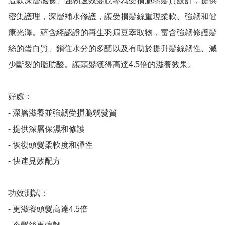
這款深層滋養、強韌速效髮膜專為受損脆弱髮質設計，提供
密集護理，深層補水修護，讓受損髮絲重現柔軟、強韌和健
康光澤。蘊含經認證的再生羽扇豆萃取物，富含強韌修護髮
絲的蛋白質、鎖住水分的多醣以及有助於提升髮絲韌性、減
少斷裂的脂肪酸。讓頭髮獲得高達4.5倍的滋養效果。

好處：

- 深層滋養並強韌受損脆弱髮質

- 提供深層保濕和修護

- 恢復頭髮柔軟度和彈性

- 快速見效配方

功效測試：

- 更滋養頭髮高達4.5倍
