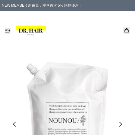
NEW MEMBER 新會員，即享首次 5% 購物優惠 !
PLATINUM 白金會員，尊享永久 8% 購物優惠 !
生日月份內購物，即送$20購物金！
香港及澳門地區，折實滿 $500，即可免運費！
購物滿 $500，即享免費禮品！