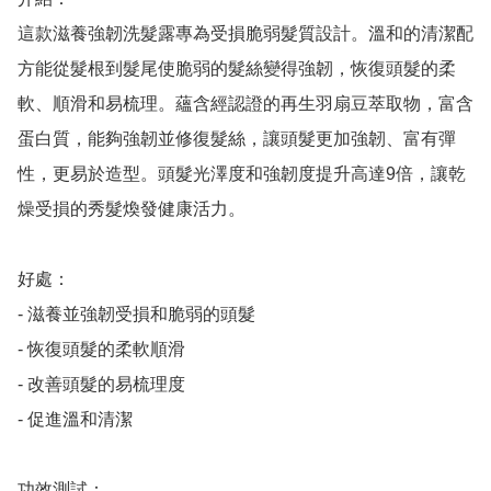
這款滋養強韌洗髮露專為受損脆弱髮質設計。溫和的清潔配
方能從髮根到髮尾使脆弱的髮絲變得強韌，恢復頭髮的柔
軟、順滑和易梳理。蘊含經認證的再生羽扇豆萃取物，富含
蛋白質，能夠強韌並修復髮絲，讓頭髮更加強韌、富有彈
性，更易於造型。頭髮光澤度和強韌度提升高達9倍，讓乾
燥受損的秀髮煥發健康活力。

好處：

- 滋養並強韌受損和脆弱的頭髮

- 恢復頭髮的柔軟順滑

- 改善頭髮的易梳理度

- 促進溫和清潔

功效測試：
