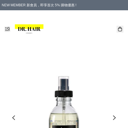
NEW MEMBER 新會員，即享首次 5% 購物優惠 !
PLATINUM 白金會員，尊享永久 8% 購物優惠 !
生日月份內購物，即送$20購物金！
香港及澳門地區，折實滿 $500，即可免運費！
購物滿 $500，即享免費禮品！