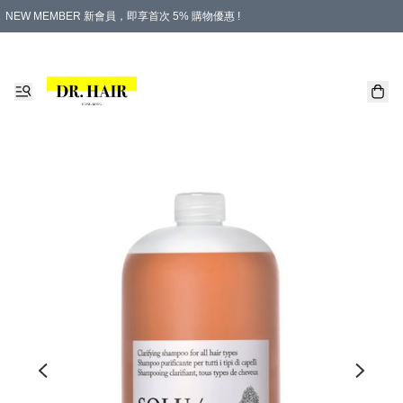
NEW MEMBER 新會員，即享首次 5% 購物優惠 !
PLATINUM 白金會員，尊享永久 8% 購物優惠 !
生日月份內購物，即送$20購物金！
香港及澳門地區，折實滿 $500，即可免運費！
購物滿 $500，即享免費禮品！