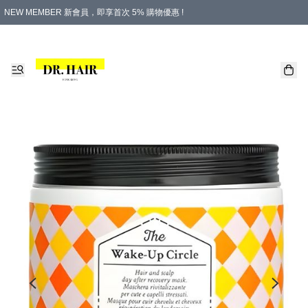
NEW MEMBER 新會員，即享首次 5% 購物優惠 !
PLATINUM 白金會員，尊享永久 8% 購物優惠 !
生日月份內購物，即送$20購物金！
香港及澳門地區，折實滿 $500，即可免運費！
購物滿 $500，即享免費禮品！