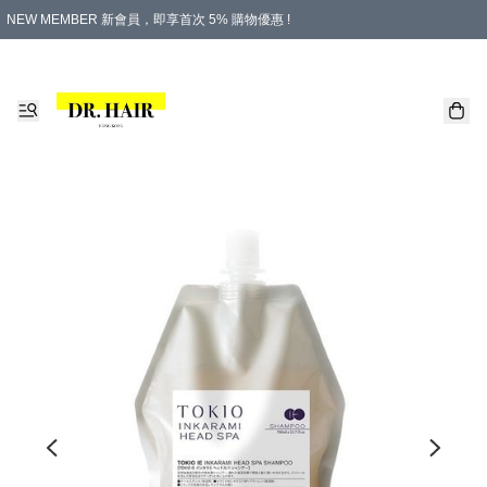
NEW MEMBER 新會員，即享首次 5% 購物優惠 !
PLATINUM 白金會員，尊享永久 8% 購物優惠 !
生日月份內購物，即送$20購物金！
香港及澳門地區，折實滿 $500，即可免運費！
購物滿 $500，即享免費禮品！