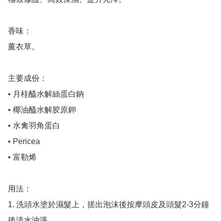
香味： 

薰衣草。

主要成份：

• 月桂醯水解絲蛋白鈉

• 椰油醯水解胶原鉀

• 水禽羽角蛋白

• Pericea 

• 富勒烯

用法：

1. 洗頭水塗於濕髮上，搓出泡沫後按摩頭皮及頭髮2-3分鐘
後清水沖淨。
