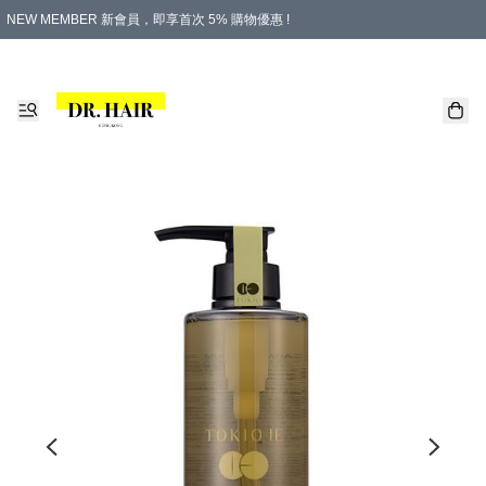
NEW MEMBER 新會員，即享首次 5% 購物優惠 !
PLATINUM 白金會員，尊享永久 8% 購物優惠 !
生日月份內購物，即送$20購物金！
香港及澳門地區，折實滿 $500，即可免運費！
購物滿 $500，即享免費禮品！