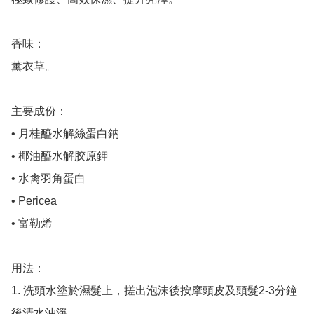
香味： 

薰衣草。

主要成份：

• 月桂醯水解絲蛋白鈉

• 椰油醯水解胶原鉀

• 水禽羽角蛋白

• Pericea 

• 富勒烯

用法：

1. 洗頭水塗於濕髮上，搓出泡沫後按摩頭皮及頭髮2-3分鐘
後清水沖淨。
