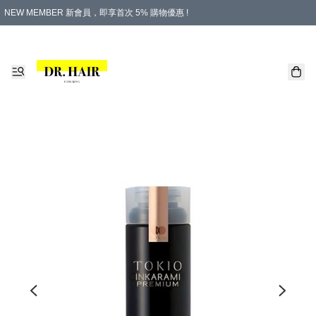
NEW MEMBER 新會員，即享首次 5% 購物優惠 !
PLATINUM 白金會員，尊享永久 8% 購物優惠 !
生日月份內購物，即送$20購物金！
香港及澳門地區，折實滿 $500，即可免運費！
購物滿 $500，即享免費禮品！